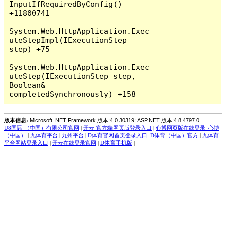
InputIfRequiredByConfig() 
+11800741

System.Web.HttpApplication.Exec
uteStepImpl(IExecutionStep 
step) +75

System.Web.HttpApplication.Exec
uteStep(IExecutionStep step, 
Boolean& 
版本信息:
Microsoft .NET Framework 版本:4.0.30319; ASP.NET 版本:4.8.4797.0
U8国际·（中国）有限公司官网
|
开云·官方端网页版登录入口
|
心博网页版在线登录_心博
（中国）
|
九体育平台
|
九州平台
|
D体育官网首页登录入口_D体育（中国）官方
|
九体育
平台网站登录入口
|
开云在线登录官网
|
D体育手机版
|