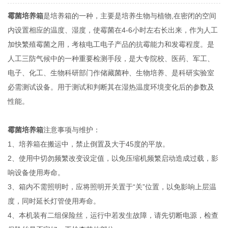
霉菌培养箱
是培养箱的一种，主要是培养生物与植物,在密闭的空间
内设置相应的温度、湿度，使霉菌在4-6小时左右长出来，作为人工
加快繁殖霉菌之用，考核电工电子产品的抗霉能力和发霉程度。是
人工三防气候中的一种重要检测手段，是大专院校、医药、军工、
电子、化工、生物科研部门作储藏菌种、生物培养、是科研实验室
必需测试设备。用于测试和判断其在湿热温度环境变化后的参数及
性能。
霉菌培养箱
注意事项与维护：
1、培养箱在搬运中，禁止倒置及大于45度的平放。
2、使用中切勿频繁改变设定值，以免压缩机频繁启动造成过载，影
响设备使用寿命。
3、箱内不需照明时，应将照明开关置于“关”位置，以免影响上层温
度，同时延长灯管使用寿命。
4、本机装有二组保险丝，运行中若发生故障，请先切断电源，检查