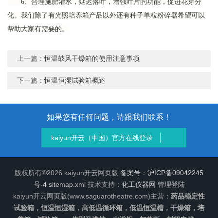
6、合理施肥灌水，延迟落叶，增强叶片的功能，促进花芽分
化。我们除了有光照培养箱产品以外还有种子单粒粉碎器希望可以
帮助大家有需要的。
上一篇：
恒温鼓风干燥箱的使用注意事项
下一篇：
恒温恒湿试验箱概述
如果您有任何问题，请跟我们联系！
kaiyun开云（中国）官方在线登录
版权所有©2026 kaiyun开云网页版
备案号：沪ICP备09042245
号-4
sitemap.xml
技术支持：
化工仪器网
管理登陆
kaiyun开云网页版(www.saguarotheatre.com)主营：
药品稳定性
试验箱，恒温恒湿箱，高低温循环箱，低温恒温槽，干燥箱，培