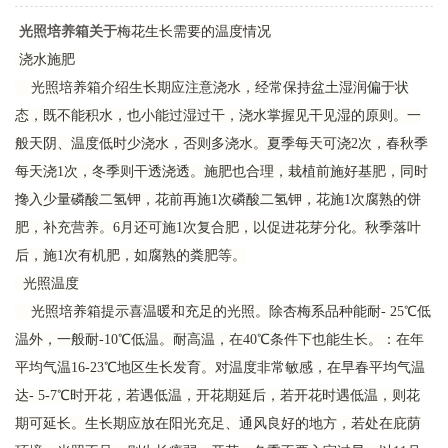
光照培养箱
关于
梅花生长需要的温度情况
浇水施肥
光照培养箱介绍生长期应注意浇水，经常保持盆土湿润偏于状
态，既不能积水，也小能过湿过干，浇水掌握见干见湿的原则。一
般天阴、温度低时少浇水，否则多浇水。夏季每天可浇2次，春秋季
每天浇1次，冬季则干透浇透。施肥也合理，栽植前施好基肥，同时
搀入少量磷酸二氢钾，花前再施1次磷酸二氢钾，花施1次腐熟的饼
肥，补充营养。6月还可施1次复合肥，以促进花芽分化。秋季落叶
后，施1次有机肥，如腐熟的粪肥等。
光照温度
光照培养箱提示喜温暖和充足的光照。除杏梅系品种能耐- 25℃低
温外，一般耐-10℃低温。耐高温，在40℃条件下也能生长。：在年
平均气温16-23℃地区生长发育。对温度非常敏感，在早春平均气温
达- 5-7℃时开花，若遇低温，开花期延后，若开花时遇低温，则花
期可延长。生长期应放在阳光充足、通风良好的地方，若处在庇荫