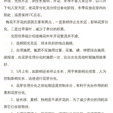
环境，光照不足，则生长瘦弱，开花。冬季不要入室过早，以11月
下旬入室为宜，使花芽分化克分经过春化阶段。冬季应放在室内向
阳处，温度保持5℃左右。
梅花不开花的原因主要有两点，一是新梢停止生长迟，影响花芽分
化。二是过早落叶，减少了养分的积累。
光照培养箱介绍使梅花年年开花繁茂并不难。
1、选择阳光充足、排水良好的地点栽植。
2、合理施肥。氮肥不应施用过量。应氮、磷、钾肥综合施用。
据报道，在花芽生理分化时施肥一次，比分次在其他时期施用效果
好。
3、5月上旬，如新梢还未停止生长，用手将新梢尖捏蔫，人为
控制新梢生长，迫使进行花芽分化。
4、花芽生理分化之前短期适度控制水分，有利于光合作用的积
累和花芽分化。
5、徒长枝、夏梢、秋梢是不易开花的，为了减少养分的消耗应
将它们全部剪掉。