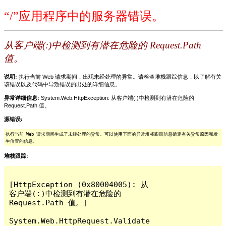
“/”应用程序中的服务器错误。
从客户端(:)中检测到有潜在危险的 Request.Path
值。
说明:
执行当前 Web 请求期间，出现未经处理的异常。请检查堆栈跟踪信息，以了解有关
该错误以及代码中导致错误的出处的详细信息。
异常详细信息:
System.Web.HttpException: 从客户端(:)中检测到有潜在危险的
Request.Path 值。
源错误:
执行当前 Web 请求期间生成了未经处理的异常。可以使用下面的异常堆栈跟踪信息确定有关异常原因和发
生位置的信息。
堆栈跟踪:
[HttpException (0x80004005): 从
客户端(:)中检测到有潜在危险的 
Request.Path 值。]

System.Web.HttpRequest.Validate