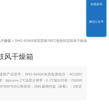
在线咨询
微信公众号
鼓风干燥箱
> DHG-9240A加高慧泰280℃电热恒温鼓风干燥箱
温鼓风干燥箱
箱产品型号：DHG-9240A加高电源电压：AC220V
度：&plusmn;1℃温度分辨率：0.1℃输出功率：2500W
80*800*930公称容积：260L载物托架（标配）：2块定