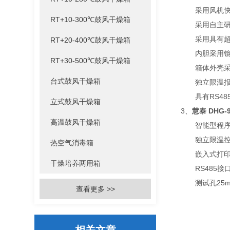
采用风机快慢
RT+10-300℃鼓风干燥箱
采用自主研制
采用具有超温
RT+20-400℃鼓风干燥箱
内胆采用镜面
RT+30-500℃鼓风干燥箱
箱体外壳采用
台式鼓风干燥箱
独立限温报警
具有RS48
立式鼓风干燥箱
3、
慧泰 DHG
高温鼓风干燥箱
智能型程序控制
独立限温控制器
热空气消毒箱
嵌入式打印机—
干燥培养两用箱
RS485接口
测试孔25mm/
查看更多 >>