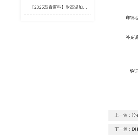
【2025慧泰百科】耐高温加热板的常见材质与选择依据
详细
补充
验
上一篇：没
下一篇：
D