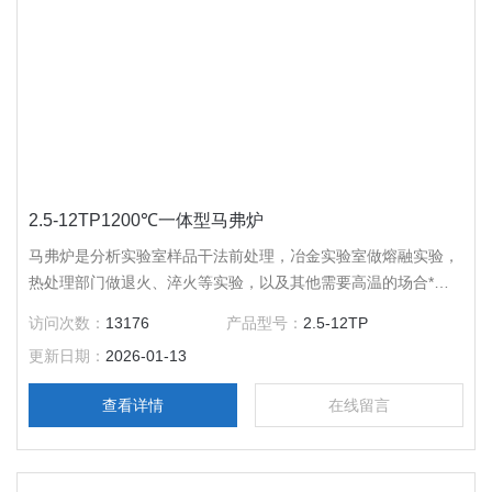
2.5-12TP1200℃一体型马弗炉
马弗炉是分析实验室样品干法前处理，冶金实验室做熔融实验，
热处理部门做退火、淬火等实验，以及其他需要高温的场合*的
加热辅助设备，应用广泛。 一体型马弗炉是慧泰公司研制生产
访问次数：
13176
产品型号：
2.5-12TP
的产品，该产品将炉体与控制部分做了*的整合，极大的降低了
更新日期：
2026-01-13
所占空间面积。
查看详情
在线留言