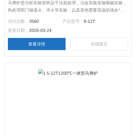
马弗炉是分析实验室样品干法前处理，冶金实验室做熔融实验，
热处理部门做退火、淬火等实验，以及其他需要高温的场合*的
加热辅助设备，应用广泛。$n 一体型马弗炉是慧泰公司研制生
访问次数：
3560
产品型号：
8-12T
产的产品，该产品将炉体与控制部分做了*的整合，极大的降低
更新日期：
2026-03-24
了所占空间面积。
查看详情
在线留言