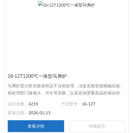
16-12T1200℃一体型马弗炉
马弗炉是分析实验室样品干法前处理，冶金实验室做熔融实验，
热处理部门做退火、淬火等实验，以及其他需要高温的场合的加
热辅助设备，应用广泛。 1200℃一体型马弗炉是慧泰公司研制
访问次数：
4219
产品型号：
16-12T
生产的产品，该产品将炉体与控制部分做了*的整合，极大的降
更新日期：
2026-01-13
低了所占空间面积。
查看详情
在线留言