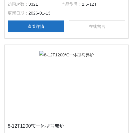
热辅助设备，应用广泛。 1200℃一体型马弗炉是慧泰公司研制
访问次数：
3321
产品型号：
2.5-12T
生产的产品，该产品将炉体与控制部分做了*的整合，极大的降
更新日期：
2026-01-13
低了所占空间面积。
查看详情
在线留言
8-12T1200℃一体型马弗炉