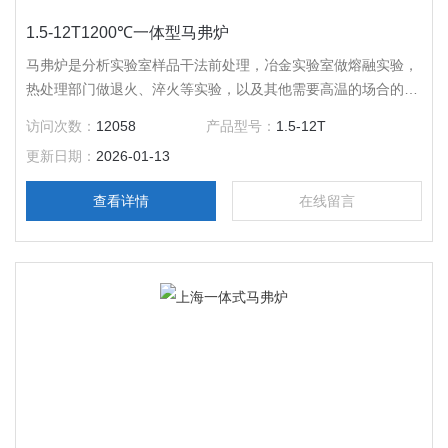
1.5-12T1200℃一体型马弗炉
马弗炉是分析实验室样品干法前处理，冶金实验室做熔融实验，
热处理部门做退火、淬火等实验，以及其他需要高温的场合的加
热辅助设备，应用广泛。$n 一体型马弗炉是慧泰公司研制生产
访问次数：
12058
产品型号：
1.5-12T
的产品，该产品将炉体与控制部分做了的整合，极大的降低了所
更新日期：
2026-01-13
占空间面积。
查看详情
在线留言