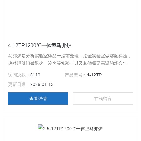
4-12TP1200℃一体型马弗炉
马弗炉是分析实验室样品干法前处理，冶金实验室做熔融实验，
热处理部门做退火、淬火等实验，以及其他需要高温的场合*的
加热辅助设备，应用广泛。 一体型马弗炉是慧泰公司研制生产
访问次数：
6110
产品型号：
4-12TP
的产品，该产品将炉体与控制部分做了*的整合，极大的降低了
更新日期：
2026-01-13
所占空间面积。
查看详情
在线留言