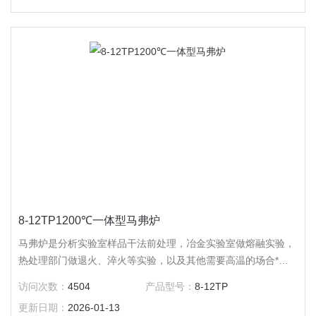
8-12TP1200℃一体型马弗炉
马弗炉是分析实验室样品干法前处理，冶金实验室做熔融实验，
热处理部门做退火、淬火等实验，以及其他需要高温的场合*的
加热辅助设备，应用广泛。 一体型马弗炉是慧泰公司研制生产
访问次数：
4504
产品型号：
8-12TP
的产品，该产品将炉体与控制部分做了*的整合，极大的降低了
更新日期：
2026-01-13
所占空间面积。